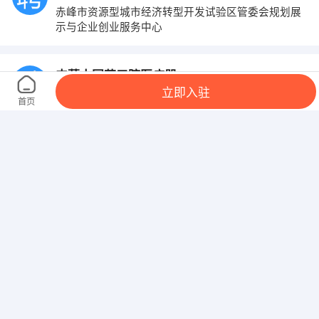
赤峰市资源型城市经济转型开发试验区管委会规划展
示与企业创业服务中心
内蒙古国药口腔医疗器械有限公司
立即入驻
鄂尔多斯市东胜区吉劳庆北路16号街坊天安大厦3楼
首页
乌兰察布市捷通众信汽车销售有限公司
nmtianxiaofei@chinagrandauto.com
内蒙古搜播网络科技有限公司
包头市东河区九曲华街文化大世界综合4号楼二层
内蒙古乐维文化艺术有限公司
呼和浩特市赛罕区南二环与后巧报路交叉口永泰城写