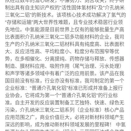
队经过数年的潜心研发，不懈努力、刻苦攻关，终于研
制出具有自主知识产权的“活性固体氢材料”及“介孔纳米
三氧化二铝”的新技术。该项核心技术成功解决了氢气的
“存储和运输”两大世界性难题，且专业技术稳居行业领
先地位。中氢能源是目前世界上仅有的能够批量生产高
比表面积介孔纳米三氧化二铝多功能材料的企业，我司
生产的介孔纳米三氧化二铝材料具有纯度高、比表面积
大、反应活性高、平均粒度小、粒度分布范围窄等优
势，在多相催化、分离提纯、药物存储与释放、传感器
制造、膜材料应用、吸附作用（尾气治理、污水处理）
和声学等诸多领域中有着广泛的应用前景。该产品在我
国目前没有标准，行业亦没有标准，我司制定的第一个
企业标准：“普通介孔氧化铝”标准已形成并准备上报行
业协会，它将成为第一个“普通介孔氧化铝”的行业标
准。自主开发的反应装置制备工艺独特、快速、绿色无
污染，介孔纳米三氧化二铝系列（企业标准）核心产品
应用范围之广，商业价值巨大，必将对新材料领域产生
深远的影响，成为推动新材料领域发展的里程碑！ 中氢