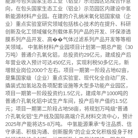
能源与包头国家生态工业（铝业）示范园区达成合作意
向，在包头国家生态工业（铝业）示范园区内建设中氢
新能源材料产业园。在建的介孔纳米氧化铝国家级（企
业）重点实验室研究领域包括核心技术的在提升、科研
创新及化工领域催化剂载体系列产品的开发、环保渗透
膜系列产品开发、高��气体过滤系列产品开发等等相
关领域。 中氢新材料产业园项目计划第一期总产能（30
万吨）普通介孔氧化铝，总投资约29亿元，建成投产后
年营业收入预计可达450亿元，实现利税50多亿元，新
增就业岗位2000个左右。项目一期第一阶段占地62亩，
是集国家级（企业）重点实验室、现代化全自动厂房、
撬装式加氢站及各项配套设施等大型多功能产业园区，
项目一期第一阶段投资约1.5亿元，建成年产1000吨的
普通介孔氧化铝中试生产车间，投产后年产值约1.5亿
元；项目一期第二阶段占地58亩，将规划万吨级“普通
介孔氧化铝”生产线及国际高端介孔材料交流中心，预计
2025年产能将达5-8万吨。 中氢能源秉承“专注品质、信
守承诺、积极沟通、创新服务”的企业文化积极投身于材