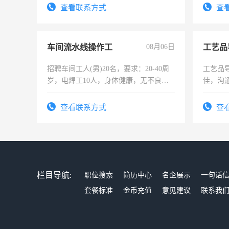
太太等
查看联系方式
查
车间流水线操作工
08月06日
工艺品
招聘车间工人(男)20名，要求：20-40周
工艺品导
岁，电焊工10人，身体健康，无不良嗜
佳，沟
好。薪资：4500-7000元，标准八人间住
上进心
宿，免费发放劳保用品，两班倒，每月
查看联系方式
查
25号准时发放工资，工作时间10小时
栏目导航:
职位搜索
简历中心
名企展示
一句话
套餐标准
金币充值
意见建议
联系我