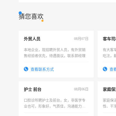
猜您喜欢
外贸人员
08月07日
客车司
本地企业，现招聘外贸人员，有外贸销
有大客
售经验者优先，待遇面议。联系郭经理
吃注，
查看联系方式
查
护士 前台
08月06日
家庭保
口腔诊所聘护士及前台，女，非医学专
家庭保
业也可，形象好，气质佳，沟通能力
性、干净
强。面试，周日休息。
时间灵