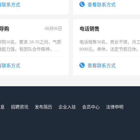
。
看联系方式
查看联系方式
导购
08月06日
电话销售
购10名，要求;18-35之间，气质
电话销售50名，男女不限，月工资
通能力强，有团队合作精神，有
8000元，单休，法定节假日休
，有工作经验者优先！
看联系方式
查看联系方式
信息
招聘资讯
发布简历
企业入驻
会员中心
法律申明
们