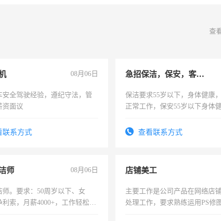
查
机
08月06日
急招保洁，保安，客服，工程
车安全驾驶经验，遵纪守法，管
保洁要求55岁以下，身体健康
薪资面议
正常工作，保安55岁以下身体
责任心形象端庄，遵纪守法，
录，客服要求45岁以下高中以
看联系方式
查看联系方式
懂电脑工作认真，性格开朗有
能力，工程，懂水电维修。
洁师
08月06日
店铺美工
洁师。要求：50周岁以下、女
主要工作是公司产品在网络店
利索，月薪4000+，工作轻松，
处理工作，要求熟练运用PS修图
活，不需坐班，适合宝妈、全职
作时间每天8小时，待遇优厚。