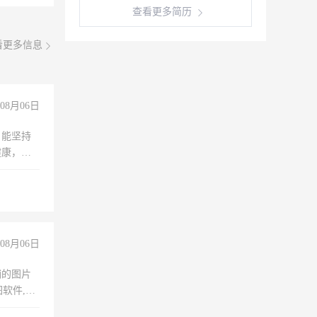
查看更多简历
看更多信息
08月06日
，能坚持
健康，有
无犯罪记
上文化，
良好沟通
08月06日
铺的图片
软件,工