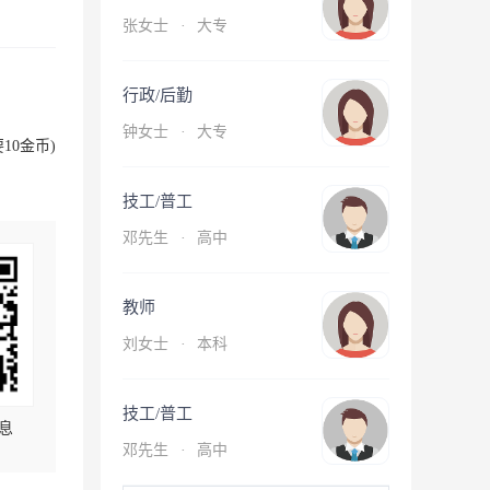
张女士
·
大专
行政/后勤
钟女士
·
大专
10金币)
技工/普工
邓先生
·
高中
教师
刘女士
·
本科
技工/普工
息
邓先生
·
高中